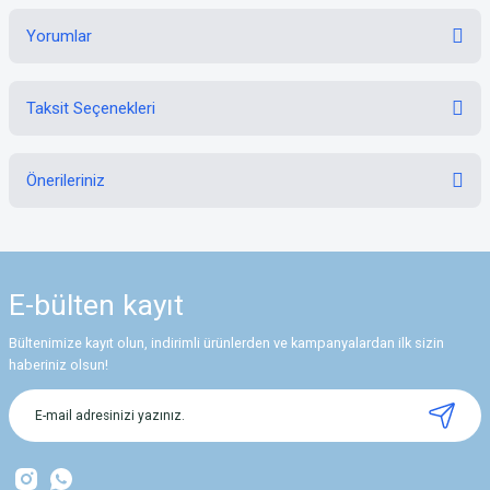
Yorumlar
Taksit Seçenekleri
Bu ürüne ilk yorumu siz yapın!
Önerileriniz
Yorum Yaz
Bu ürünün fiyat bilgisi, resim, ürün açıklamalarında ve diğer konularda
yetersiz gördüğünüz noktaları öneri formunu kullanarak tarafımıza
iletebilirsiniz.
E-bülten
kayıt
Görüş ve önerileriniz için teşekkür ederiz.
Bültenimize kayıt olun, indirimli ürünlerden ve kampanyalardan ilk sizin
Ürün resmi kalitesiz, bozuk veya görüntülenemiyor.
haberiniz olsun!
Ürün açıklamasında eksik bilgiler bulunuyor.
Ürün bilgilerinde hatalar bulunuyor.
Ürün fiyatı diğer sitelerden daha pahalı.
Bu ürüne benzer farklı alternatifler olmalı.