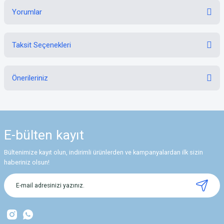
Yorumlar
Taksit Seçenekleri
Bu ürüne ilk yorumu siz yapın!
Önerileriniz
Yorum Yaz
Bu ürünün fiyat bilgisi, resim, ürün açıklamalarında ve diğer konularda
yetersiz gördüğünüz noktaları öneri formunu kullanarak tarafımıza
iletebilirsiniz.
E-bülten
kayıt
Görüş ve önerileriniz için teşekkür ederiz.
Bültenimize kayıt olun, indirimli ürünlerden ve kampanyalardan ilk sizin
Ürün resmi kalitesiz, bozuk veya görüntülenemiyor.
haberiniz olsun!
Ürün açıklamasında eksik bilgiler bulunuyor.
Ürün bilgilerinde hatalar bulunuyor.
Ürün fiyatı diğer sitelerden daha pahalı.
Bu ürüne benzer farklı alternatifler olmalı.