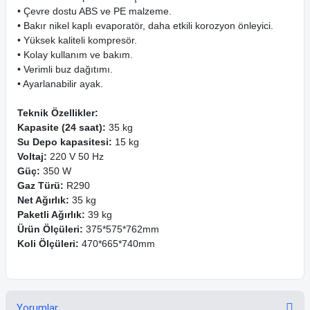
• Çevre dostu ABS ve PE malzeme.
• Bakır nikel kaplı evaporatör, daha etkili korozyon önleyici.
• Yüksek kaliteli kompresör.
• Kolay kullanım ve bakım.
• Verimli buz dağıtımı.
• Ayarlanabilir ayak.
Teknik Özellikler:
Kapasite (24 saat):
35 kg
Su Depo kapasitesi:
15 kg
Voltaj:
220 V 50 Hz
Güç:
350 W
Gaz Türü:
R290
Net Ağırlık:
35 kg
Paketli Ağırlık:
39 kg
Ürün Ölçüleri:
375*575*762mm
Koli Ölçüleri:
470*665*740mm
Yorumlar