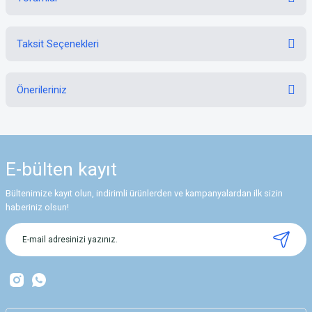
Taksit Seçenekleri
Bu ürüne ilk yorumu siz yapın!
Önerileriniz
Yorum Yaz
Bu ürünün fiyat bilgisi, resim, ürün açıklamalarında ve diğer konularda
yetersiz gördüğünüz noktaları öneri formunu kullanarak tarafımıza
iletebilirsiniz.
E-bülten
kayıt
Görüş ve önerileriniz için teşekkür ederiz.
Bültenimize kayıt olun, indirimli ürünlerden ve kampanyalardan ilk sizin
Ürün resmi kalitesiz, bozuk veya görüntülenemiyor.
haberiniz olsun!
Ürün açıklamasında eksik bilgiler bulunuyor.
Ürün bilgilerinde hatalar bulunuyor.
Ürün fiyatı diğer sitelerden daha pahalı.
Bu ürüne benzer farklı alternatifler olmalı.