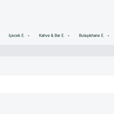
İçecek E.
Kahve & Bar E.
Bulaşıkhane E.