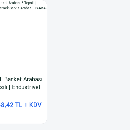
lı Banket Arabası
sili | Endüstriyel
 Servis Arabası
S-ABA-6 2/1
58,42 TL + KDV