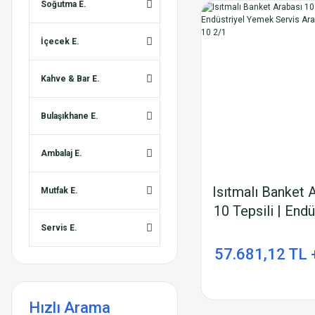
Soğutma E.
İçecek E.
Kahve & Bar E.
Bulaşıkhane E.
Ambalaj E.
Isıtmalı Banket 
Mutfak E.
10 Tepsili | Endü
Yemek Servis A
Servis E.
CS-ABA-10 
57.681,12 TL 
Hızlı Arama