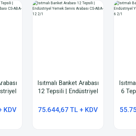
Arabası
Isıtmalı Banket Arabası
Isıtma
striyel
12 Tepsili | Endüstriyel
6 Tep
rabası
Yemek Servis Arabası
Yemek
2/1
CS-ABA-12 2/1
C
+ KDV
75.644,67 TL + KDV
55.7