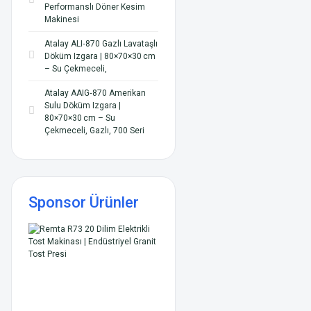
Performanslı Döner Kesim
Makinesi
Atalay ALI‑870 Gazlı Lavataşlı
Döküm Izgara | 80×70×30 cm
– Su Çekmeceli,
Atalay AAIG‑870 Amerikan
Sulu Dö küm Izgara |
80×70×30 cm – Su
Çekmeceli, Gazlı, 700 Seri
Sponsor Ürünler