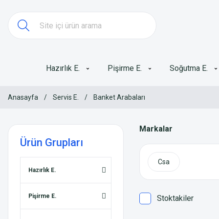
Hazırlık E.
Pişirme E.
Soğutma E.
Anasayfa
Servis E.
Banket Arabaları
Markalar
Ürün Grupları
Csa
Hazırlık E.
Pişirme E.
Stoktakiler