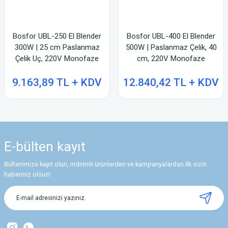
Bosfor UBL-250 El Blender
Bosfor UBL-400 El Blender
300W | 25 cm Paslanmaz
500W | Paslanmaz Çelik, 40
Çelik Uç, 220V Monofaze
cm, 220V Monofaze
9.163,89 TL + KDV
12.840,42 TL + KDV
E-bülten
kayıt
Bültenimize kayıt olun, indirimli ürünlerden ve kampanyalardan ilk sizin
haberiniz olsun!