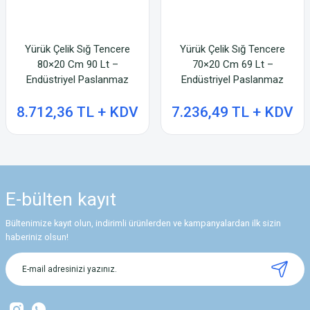
Yürük Çelik Sığ Tencere
Yürük Çelik Sığ Tencere
80×20 Cm 90 Lt –
70×20 Cm 69 Lt –
Endüstriyel Paslanmaz
Endüstriyel Paslanmaz
Pişirme Tenceresi
Pişirme Tenceresi
8.712,36 TL + KDV
7.236,49 TL + KDV
E-bülten
kayıt
Bültenimize kayıt olun, indirimli ürünlerden ve kampanyalardan ilk sizin
haberiniz olsun!