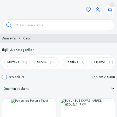
Anasayfa
Özbir
İlgili Alt Kategoriler
Mutfak E.
(17)
Servis E.
(10)
Hazırlık E.
(1)
Pişirme E.
(1)
Stoktakiler
Toplam 29 ürün