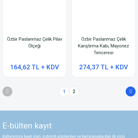
Özbir Paslanmaz Çelik Pilav
Özbir Paslanmaz Çelik
Ölçeği
Karıştırma Kabı, Mayonez
Tenceresi
164,62 TL + KDV
274,37 TL + KDV
1
2
E-bülten
kayıt
Bültenimize kayıt olun, indirimli ürünlerden ve kampanyalardan ilk sizin