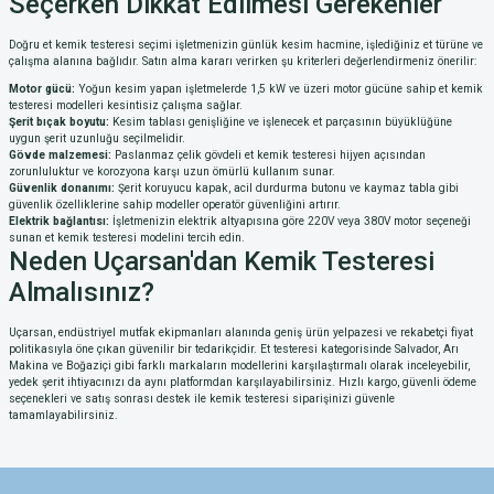
Seçerken Dikkat Edilmesi Gerekenler
Doğru et kemik testeresi seçimi işletmenizin günlük kesim hacmine, işlediğiniz et türüne ve
çalışma alanına bağlıdır. Satın alma kararı verirken şu kriterleri değerlendirmeniz önerilir:
Motor gücü:
Yoğun kesim yapan işletmelerde 1,5 kW ve üzeri motor gücüne sahip et kemik
testeresi modelleri kesintisiz çalışma sağlar.
Şerit bıçak boyutu:
Kesim tablası genişliğine ve işlenecek et parçasının büyüklüğüne
uygun şerit uzunluğu seçilmelidir.
Gövde malzemesi:
Paslanmaz çelik gövdeli et kemik testeresi hijyen açısından
zorunluluktur ve korozyona karşı uzun ömürlü kullanım sunar.
Güvenlik donanımı:
Şerit koruyucu kapak, acil durdurma butonu ve kaymaz tabla gibi
güvenlik özelliklerine sahip modeller operatör güvenliğini artırır.
Elektrik bağlantısı:
İşletmenizin elektrik altyapısına göre 220V veya 380V motor seçeneği
sunan et kemik testeresi modelini tercih edin.
Neden Uçarsan'dan Kemik Testeresi
Almalısınız?
Uçarsan, endüstriyel mutfak ekipmanları alanında geniş ürün yelpazesi ve rekabetçi fiyat
politikasıyla öne çıkan güvenilir bir tedarikçidir. Et testeresi kategorisinde Salvador, Arı
Makina ve Boğaziçi gibi farklı markaların modellerini karşılaştırmalı olarak inceleyebilir,
yedek şerit ihtiyacınızı da aynı platformdan karşılayabilirsiniz. Hızlı kargo, güvenli ödeme
seçenekleri ve satış sonrası destek ile kemik testeresi siparişinizi güvenle
tamamlayabilirsiniz.