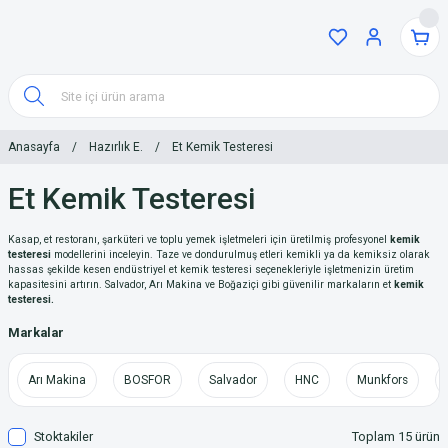
Anasayfa
Hazırlık E.
Et Kemik Testeresi
Et Kemik Testeresi
Kasap, et restoranı, şarküteri ve toplu yemek işletmeleri için üretilmiş profesyonel
kemik
testeresi
modellerini inceleyin. Taze ve dondurulmuş etleri kemikli ya da kemiksiz olarak
hassas şekilde kesen endüstriyel et kemik testeresi seçenekleriyle işletmenizin üretim
kapasitesini artırın. Salvador, Arı Makina ve Boğaziçi gibi güvenilir markaların et
kemik
testeresi.
Markalar
Arı Makina
BOSFOR
Salvador
HNC
Munkfors
Stoktakiler
Toplam 15 ürün