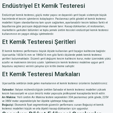
Endüstriyel Et Kemik Testeresi
Endüstriyel kemik testeresi, güçlü motor yapısı ve dayanıklı şerit bıçak sistemiyle büyük
hacimlerde et kesim işlemlerini kolaylaştırır. Paslanmaz çelik gövdeli et kemik testeresi
modelleri hijyen standartlarına tam uyum sağlarken, ayarlanabilir kesim tablası farklı et
boyutlarına göre pozisyon değiştirmeye olanak tanır. Kasap dükkanları, et restoranları,
marketlerin şarküteri bölümleri ve toplu yemek üretim tesisleri endüstriyel kemik testeresi
kullanımının en yaygın olduğu işletmelerdir.
Et Kemik Testeresi Şeritleri
Et kemik testeresi performansı büyük ölçüde kullanılan şerit bıçağın kalitesine bağlıdır.
Uçarsan'da 1650x16 mm ve 1840x16 mm gibi farklı ölçülerde yedek kemik testeresi
şeritleri bulunmaktadır. Düzenli şerit değişimi kesim kalitesini korur, motor üzerindeki yükü
azaltır ve makinenin ömrünü uzatır. İşletmenizin kemik testeresi modeline uygun şerit
boyutunu seçmeniz verimli çalışma için kritik öneme sahiptir.
Et Kemik Testeresi Markaları
Uçarsan'da sektörün önde gelen markalarının et kemik testeresi ürünlerini bulabilirsiniz:
Salvador:
İtalyan mühendisliğiyle üretilen Salvador et kemik testeresi modelleri yüksek
kesim hassasiyeti ve uzun ömürlü motor yapısıyla profesyonel kasaplarda tercih edilir.
Arı Makina:
Yerli üretim Arı Makina testere seçenekleri 304 paslanmaz çelik gövde, 220V
ve 380V motor seçenekleriyle her ölçekte işletmeye hitap eder.
Boğaziçi:
Ekonomik fiyat segmentinde güvenilir performans sunan Boğaziçi et kemik
testeresi modelleri küçük ve orta ölçekli kasap dükkanları için uygundur.