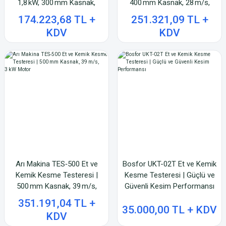
1,8 kW, 300 mm Kasnak,
400 mm Kasnak, 28 m/s,
22 m/s Hız
2,2 kW Motor
174.223,68 TL +
251.321,09 TL +
KDV
KDV
Arı Makina TES‑500 Et ve
Bosfor UKT-02T Et ve Kemik
Kemik Kesme Testeresi |
Kesme Testeresi | Güçlü ve
500 mm Kasnak, 39 m/s,
Güvenli Kesim Performansı
3 kW Motor
351.191,04 TL +
35.000,00 TL + KDV
KDV