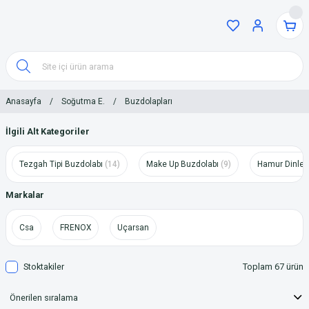
Anasayfa
Soğutma E.
Buzdolapları
İlgili Alt Kategoriler
Tezgah Tipi Buzdolabı
(14)
Make Up Buzdolabı
(9)
Hamur Dinlen
Markalar
Csa
FRENOX
Uçarsan
Stoktakiler
Toplam 67 ürün