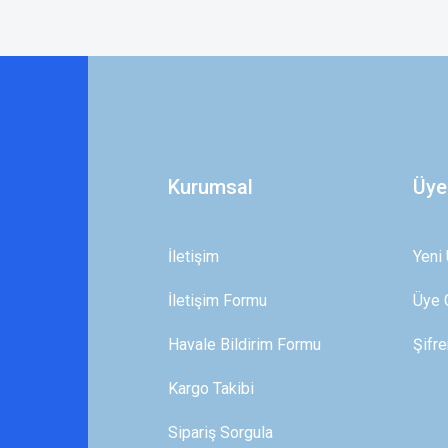
 yetersiz gördüğünüz noktaları öneri formunu kullanarak tarafımıza iletebilirsini
Bu ürüne ilk yorumu siz yapın!
Yorum Yaz
Kurumsal
Üye
İletişim
Yeni 
İletişim Formu
Üye G
Gönder
Havale Bildirim Formu
Şifr
Kargo Takibi
Sipariş Sorgula