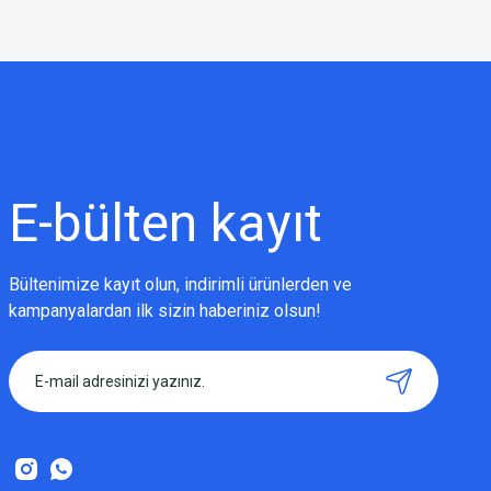
Bu ürünün fiyat bilgisi, resim, ürün açıklamalarında ve diğer konularda
Görüş ve önerileriniz için teşekkür ederiz.
Ürün resmi kalitesiz, bozuk veya görüntülenemiyor.
Ürün açıklamasında eksik bilgiler bulunuyor.
Ürün bilgilerinde hatalar bulunuyor.
Ürün fiyatı diğer sitelerden daha pahalı.
E-bülten
kayıt
Bu ürüne benzer farklı alternatifler olmalı.
Bültenimize kayıt olun, indirimli ürünlerden ve
kampanyalardan ilk sizin haberiniz olsun!