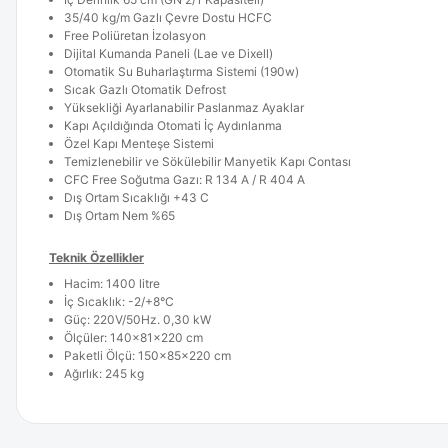
35/40 kg/m Gazlı Çevre Dostu HCFC
Free Poliüretan İzolasyon
Dijital Kumanda Paneli (Lae ve Dixell)
Otomatik Su Buharlaştırma Sistemi (190w)
Sıcak Gazlı Otomatik Defrost
Yüksekliği Ayarlanabilir Paslanmaz Ayaklar
Kapı Açıldığında Otomati İç Aydınlanma
Özel Kapı Menteşe Sistemi
Temizlenebilir ve Sökülebilir Manyetik Kapı Contası
CFC Free Soğutma Gazı: R 134 A / R 404 A
Dış Ortam Sıcaklığı +43 C
Dış Ortam Nem %65
Teknik Özellikler
Hacim: 1400 litre
İç Sıcaklık: -2/+8°C
Güç: 220V/50Hz. 0,30 kW
Ölçüler: 140x81x220 cm
Paketli Ölçü: 150x85x220 cm
Ağırlık: 245 kg