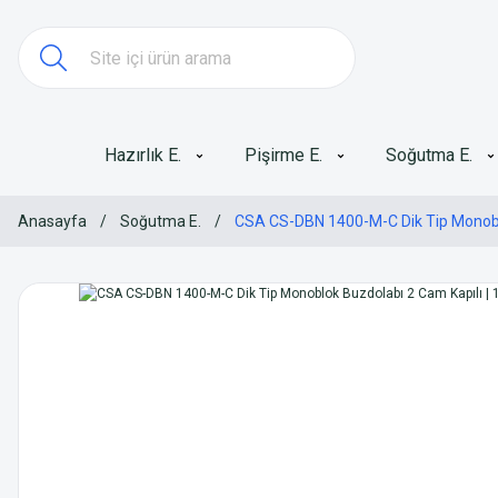
Hazırlık E.
Pişirme E.
Soğutma E.
Anasayfa
Soğutma E.
CSA CS-DBN 1400-M-C Dik Tip Monoblo