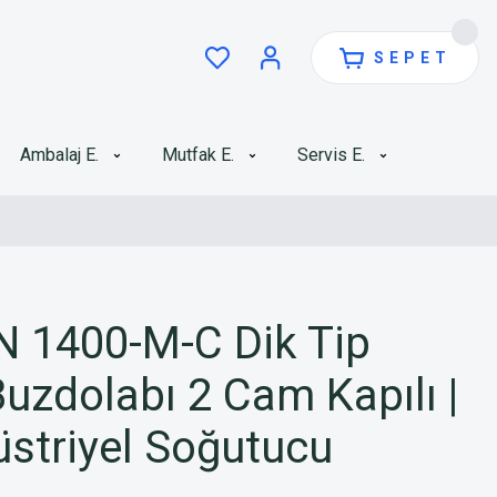
SEPET
Ambalaj E.
Mutfak E.
Servis E.
 1400-M-C Dik Tip
zdolabı 2 Cam Kapılı |
striyel Soğutucu