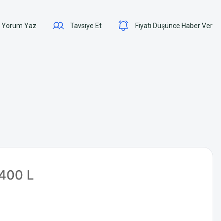
Yorum Yaz
Tavsiye Et
Fiyatı Düşünce Haber Ver
1400 L