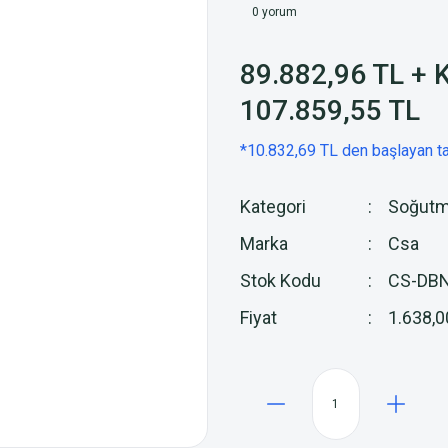
0 yorum
89.882,96 TL + 
107.859,55 TL
*10.832,69 TL den başlayan ta
Kategori
Soğutm
Marka
Csa
Stok Kodu
CS-DBN
Fiyat
1.638,0