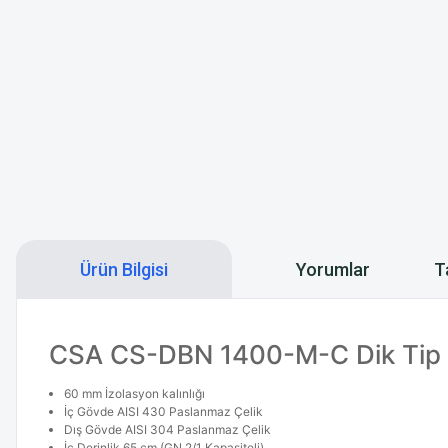
Ürün Bilgisi
Yorumlar
T
CSA CS-DBN 1400-M-C Dik Tip M
60 mm İzolasyon kalınlığı
İç Gövde AISI 430 Paslanmaz Çelik
Dış Gövde AISI 304 Paslanmaz Çelik
İç Derinlik 65 cm (GN 2/1 Kapasiteli)