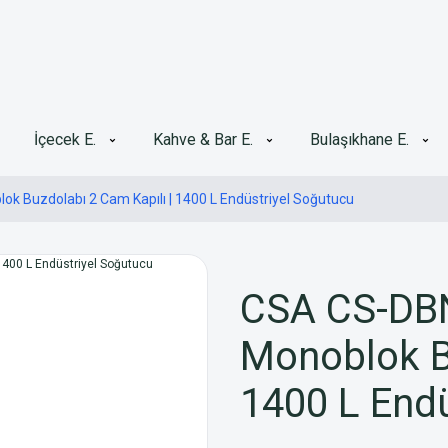
İçecek E.
Kahve & Bar E.
Bulaşıkhane E.
k Buzdolabı 2 Cam Kapılı | 1400 L Endüstriyel Soğutucu
CSA CS-DBN
Monoblok Bu
1400 L Endü