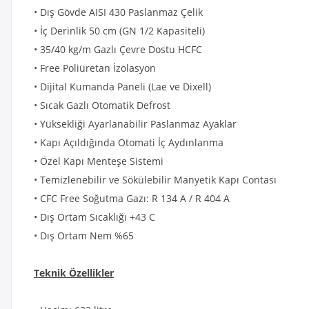
• Dış Gövde AISI 430 Paslanmaz Çelik
• İç Derinlik 50 cm (GN 1/2 Kapasiteli)
• 35/40 kg/m Gazlı Çevre Dostu HCFC
• Free Poliüretan İzolasyon
• Dijital Kumanda Paneli (Lae ve Dixell)
• Sıcak Gazlı Otomatik Defrost
• Yüksekliği Ayarlanabilir Paslanmaz Ayaklar
• Kapı Açıldığında Otomati İç Aydınlanma
• Özel Kapı Menteşe Sistemi
• Temizlenebilir ve Sökülebilir Manyetik Kapı Contası
• CFC Free Soğutma Gazı: R 134 A / R 404 A
• Dış Ortam Sıcaklığı +43 C
• Dış Ortam Nem %65
Teknik Özellikler