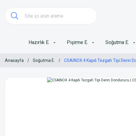
Hazırlık E.
Pişirme E.
Soğutma E.
Anasayfa
Soğutma E.
CSAİNOX 4 Kapılı Tezgah Tipi Derin 