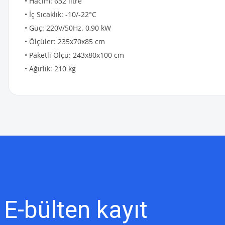
• Hacim: 632 litre
• İç Sıcaklık: -10/-22°C
• Güç: 220V/50Hz. 0,90 kW
• Ölçüler: 235x70x85 cm
• Paketli Ölçü: 243x80x100 cm
• Ağırlık: 210 kg
Bu ürünün fiyat bilgisi, resim, ürün açıklamalarında ve diğer konularda
Görüş ve önerileriniz için teşekkür ederiz.
Ürün resmi kalitesiz, bozuk veya görüntülenemiyor.
Ürün açıklamasında eksik bilgiler bulunuyor.
Ürün bilgilerinde hatalar bulunuyor.
Ürün fiyatı diğer sitelerden daha pahalı.
E-bülten
kayıt
Bu ürüne benzer farklı alternatifler olmalı.