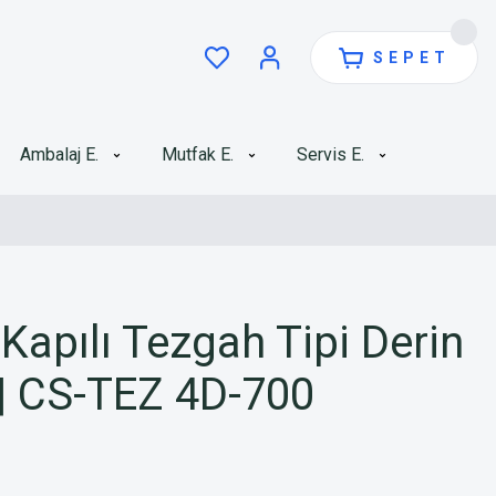
SEPET
Ambalaj E.
Mutfak E.
Servis E.
apılı Tezgah Tipi Derin
| CS-TEZ 4D-700