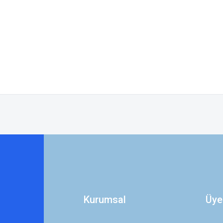
 yetersiz gördüğünüz noktaları öneri formunu kullanarak tarafımıza iletebilirsini
Bu ürüne ilk yorumu siz yapın!
Yorum Yaz
Kurumsal
Üye