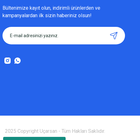
Bültenimize kayıt olun, indirimli ürünlerden ve
kampanyalardan ilk sizin haberiniz olsun!
2025 Copyright Uçarsan - Tüm Hakları Saklıdır.