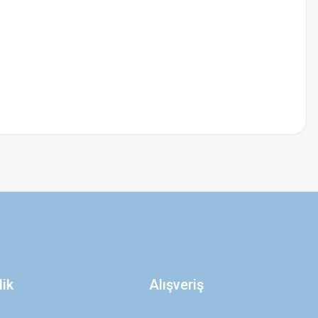
z.
lik
Alışveriş