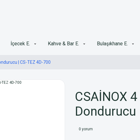
İçecek E.
Kahve & Bar E.
Bulaşıkhane E.
Dondurucu | CS-TEZ 4D-700
CSAİNOX 4 K
Dondurucu 
0 yorum