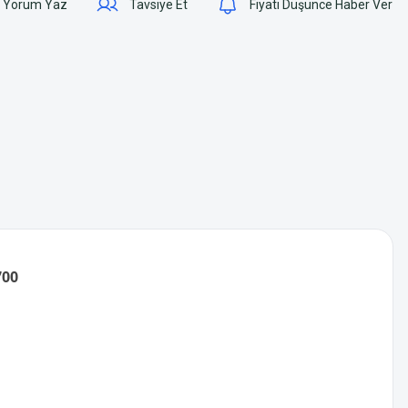
Yorum Yaz
Tavsiye Et
Fiyatı Düşünce Haber Ver
700