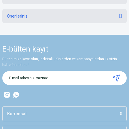
Bu ürüne ilk yorumu siz yapın!
Önerileriniz
Yorum Yaz
Bu ürünün fiyat bilgisi, resim, ürün açıklamalarında ve diğer konularda
yetersiz gördüğünüz noktaları öneri formunu kullanarak tarafımıza
iletebilirsiniz.
E-bülten
kayıt
Görüş ve önerileriniz için teşekkür ederiz.
Bültenimize kayıt olun, indirimli ürünlerden ve kampanyalardan ilk sizin
Ürün resmi kalitesiz, bozuk veya görüntülenemiyor.
haberiniz olsun!
Ürün açıklamasında eksik bilgiler bulunuyor.
Ürün bilgilerinde hatalar bulunuyor.
Ürün fiyatı diğer sitelerden daha pahalı.
Bu ürüne benzer farklı alternatifler olmalı.
Kurumsal