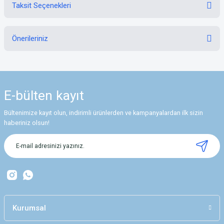
Taksit Seçenekleri
Bu ürüne ilk yorumu siz yapın!
Önerileriniz
Yorum Yaz
Bu ürünün fiyat bilgisi, resim, ürün açıklamalarında ve diğer konularda
yetersiz gördüğünüz noktaları öneri formunu kullanarak tarafımıza
iletebilirsiniz.
E-bülten
kayıt
Görüş ve önerileriniz için teşekkür ederiz.
Bültenimize kayıt olun, indirimli ürünlerden ve kampanyalardan ilk sizin
Ürün resmi kalitesiz, bozuk veya görüntülenemiyor.
haberiniz olsun!
Ürün açıklamasında eksik bilgiler bulunuyor.
Ürün bilgilerinde hatalar bulunuyor.
Ürün fiyatı diğer sitelerden daha pahalı.
Bu ürüne benzer farklı alternatifler olmalı.
Kurumsal