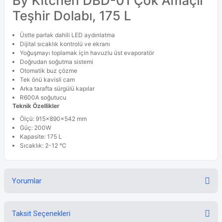
By Kitchen DBD-01 Çok Amaçlı
Teşhir Dolabı, 175 L
Üstte parlak dahili LED aydınlatma
Dijital sıcaklık kontrolü ve ekranı
Yoğuşmayı toplamak için havuzlu üst evaporatör
Doğrudan soğutma sistemi
Otomatik buz çözme
Tek önü kavisli cam
Arka tarafta sürgülü kapılar
R600A soğutucu
Teknik Özellikler
Ölçü: 915x890x542 mm
Güç: 200W
Kapasite: 175 L
Sıcaklık: 2-12 °C
Yorumlar
Taksit Seçenekleri