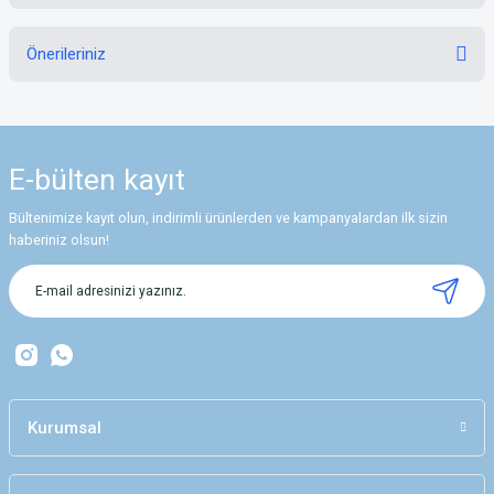
Bu ürüne ilk yorumu siz yapın!
Önerileriniz
Yorum Yaz
Bu ürünün fiyat bilgisi, resim, ürün açıklamalarında ve diğer konularda
yetersiz gördüğünüz noktaları öneri formunu kullanarak tarafımıza
iletebilirsiniz.
E-bülten
kayıt
Görüş ve önerileriniz için teşekkür ederiz.
Bültenimize kayıt olun, indirimli ürünlerden ve kampanyalardan ilk sizin
Ürün resmi kalitesiz, bozuk veya görüntülenemiyor.
haberiniz olsun!
Ürün açıklamasında eksik bilgiler bulunuyor.
Ürün bilgilerinde hatalar bulunuyor.
Ürün fiyatı diğer sitelerden daha pahalı.
Bu ürüne benzer farklı alternatifler olmalı.
Kurumsal