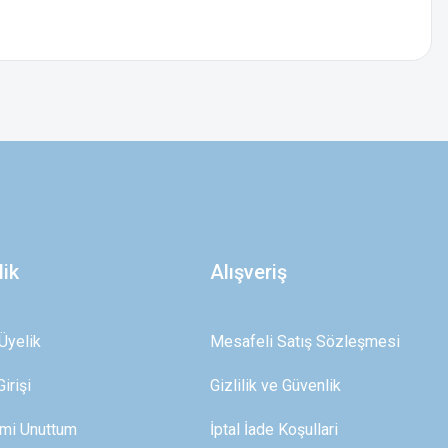
z.
lik
Alışveriş
Üyelik
Mesafeli Satış Sözleşmesi
irişi
Gizlilik ve Güvenlik
emi Unuttum
İptal İade Koşullari