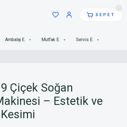
SEPET
Ambalaj E.
Mutfak E.
Servis E.
9 Çiçek Soğan
akinesi – Estetik ve
 Kesimi