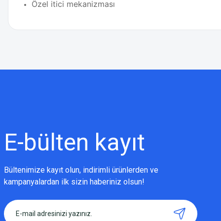
Özel itici mekanizması
Bu ürünün fiyat bilgisi, resim, ürün açıklamalarında ve diğer konularda
Görüş ve önerileriniz için teşekkür ederiz.
Ürün resmi kalitesiz, bozuk veya görüntülenemiyor.
Ürün açıklamasında eksik bilgiler bulunuyor.
Ürün bilgilerinde hatalar bulunuyor.
Ürün fiyatı diğer sitelerden daha pahalı.
E-bülten
kayıt
Bu ürüne benzer farklı alternatifler olmalı.
Bültenimize kayıt olun, indirimli ürünlerden ve
kampanyalardan ilk sizin haberiniz olsun!