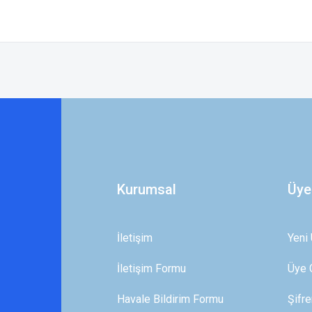
 yetersiz gördüğünüz noktaları öneri formunu kullanarak tarafımıza iletebilirsini
Bu ürüne ilk yorumu siz yapın!
Yorum Yaz
Kurumsal
Üye
İletişim
Yeni 
İletişim Formu
Üye G
Gönder
Havale Bildirim Formu
Şifr