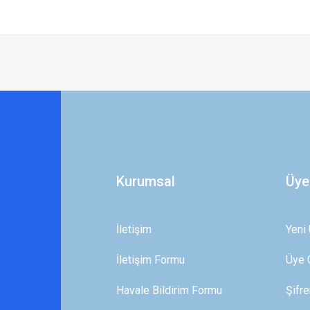
 yetersiz gördüğünüz noktaları öneri formunu kullanarak tarafımıza iletebilirsini
Bu ürüne ilk yorumu siz yapın!
Yorum Yaz
Kurumsal
Üye
İletişim
Yeni 
İletişim Formu
Üye G
Gönder
Havale Bildirim Formu
Şifr