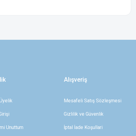
z.
lik
Alışveriş
Üyelik
Mesafeli Satış Sözleşmesi
irişi
Gizlilik ve Güvenlik
emi Unuttum
İptal İade Koşullari