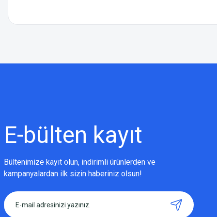
Bu ürünün fiyat bilgisi, resim, ürün açıklamalarında ve diğer konularda
Görüş ve önerileriniz için teşekkür ederiz.
Ürün resmi kalitesiz, bozuk veya görüntülenemiyor.
Ürün açıklamasında eksik bilgiler bulunuyor.
Ürün bilgilerinde hatalar bulunuyor.
Ürün fiyatı diğer sitelerden daha pahalı.
E-bülten
kayıt
Bu ürüne benzer farklı alternatifler olmalı.
Bültenimize kayıt olun, indirimli ürünlerden ve
kampanyalardan ilk sizin haberiniz olsun!