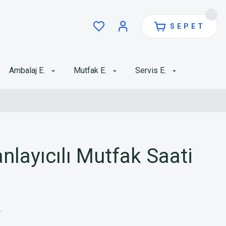
SEPET
Ambalaj E.
Mutfak E.
Servis E.
anlayıcılı Mutfak Saati
V