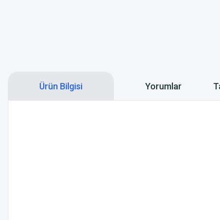
Ürün Bilgisi
Yorumlar
T
ÜRÜN HAKKINDA:
- Geri Sayabilir
- Bir Adet AAA Pil İle Uzun Bekleme Süresi Sağlar
- 3 Modu Vardır. Başlat/Durdur, Zamanlama, Resetl