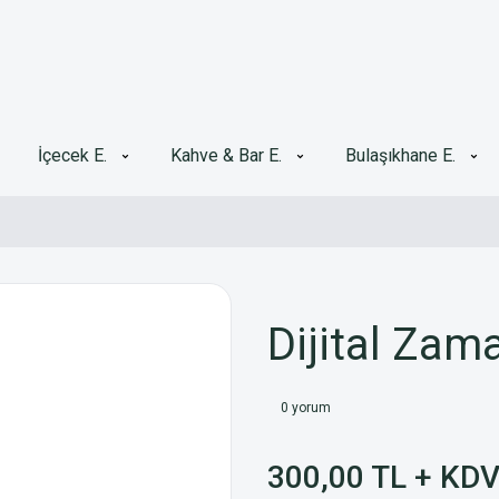
İçecek E.
Kahve & Bar E.
Bulaşıkhane E.
Dijital Zam
0 yorum
300,00 TL + KD