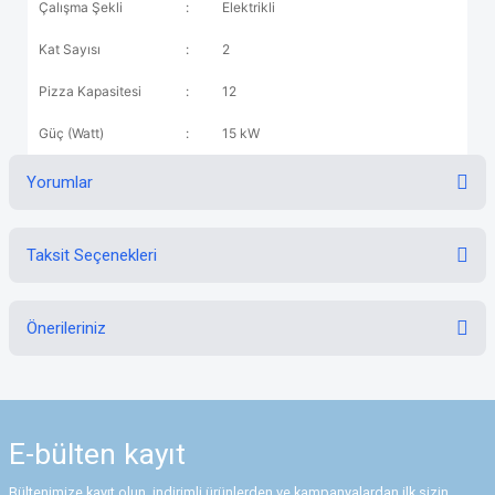
Çalışma Şekli
:
Elektrikli
Kat Sayısı
:
2
Pizza Kapasitesi
:
12
Güç (Watt)
:
15 kW
Yorumlar
Taksit Seçenekleri
Bu ürüne ilk yorumu siz yapın!
Önerileriniz
Yorum Yaz
Bu ürünün fiyat bilgisi, resim, ürün açıklamalarında ve diğer konularda
yetersiz gördüğünüz noktaları öneri formunu kullanarak tarafımıza
iletebilirsiniz.
E-bülten
kayıt
Görüş ve önerileriniz için teşekkür ederiz.
Bültenimize kayıt olun, indirimli ürünlerden ve kampanyalardan ilk sizin