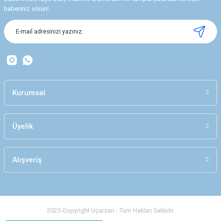
Ürün resmi kalitesiz, bozuk veya görüntülenemiyor.
haberiniz olsun!
Ürün açıklamasında eksik bilgiler bulunuyor.
Ürün bilgilerinde hatalar bulunuyor.
Ürün fiyatı diğer sitelerden daha pahalı.
Bu ürüne benzer farklı alternatifler olmalı.
Kurumsal
Üyelik
Gönder
Alışveriş
2025 Copyright Uçarsan - Tüm Hakları Saklıdır.