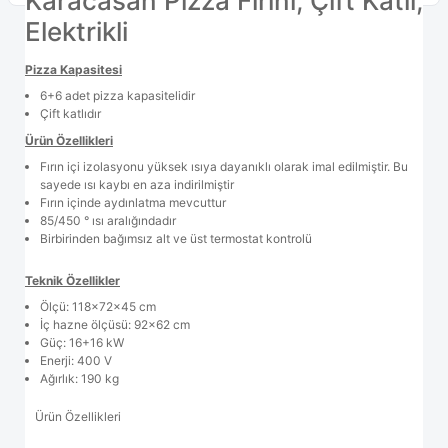
Karacasan Pizza Fırını, Çift Katlı,
Elektrikli
Pizza Kapasitesi
6+6 adet pizza kapasitelidir
Çift katlıdır
Ürün Özellikleri
Fırın içi izolasyonu yüksek ısıya dayanıklı olarak imal edilmiştir. Bu
sayede ısı kaybı en aza indirilmiştir
Fırın içinde aydınlatma mevcuttur
85/450 ° ısı aralığındadır
Birbirinden bağımsız alt ve üst termostat kontrolü
Teknik Özellikler
Ölçü: 118x72x45 cm
İç hazne ölçüsü: 92x62 cm
Güç: 16+16 kW
Enerji: 400 V
Ağırlık: 190 kg
Ürün Özellikleri