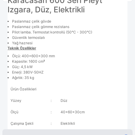
Karacasan 600 Seri Pleyt
Izgara, Düz, Elektrikli
Paslanmaz çelik gövde
Paslanmaz çelik gömme rezistans
Pilot lamba. Termostat kontrollü (50°C - 300°C)
Güvenlik termostatı
Yağ haznesi
Teknik Özellikler
Ölçü: 400x600x300 mm
Kapasite: 1600 cm
²
Güç: 4,5 kW
Enerji: 380V-50HZ
Ağırlık: 35 kg
Ürün Özellikleri
Yüzey
:
Düz
Ölçü
:
40x60x30cm
Çalışma Şekli
:
Elektrikli