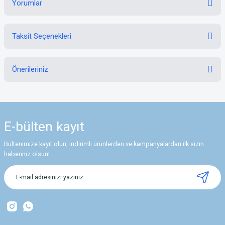
Yorumlar
Taksit Seçenekleri
Bu ürüne ilk yorumu siz yapın!
Önerileriniz
Yorum Yaz
Bu ürünün fiyat bilgisi, resim, ürün açıklamalarında ve diğer konularda
yetersiz gördüğünüz noktaları öneri formunu kullanarak tarafımıza
iletebilirsiniz.
E-bülten
kayıt
Görüş ve önerileriniz için teşekkür ederiz.
Bültenimize kayıt olun, indirimli ürünlerden ve kampanyalardan ilk sizin
Ürün resmi kalitesiz, bozuk veya görüntülenemiyor.
haberiniz olsun!
Ürün açıklamasında eksik bilgiler bulunuyor.
Ürün bilgilerinde hatalar bulunuyor.
Ürün fiyatı diğer sitelerden daha pahalı.
Bu ürüne benzer farklı alternatifler olmalı.