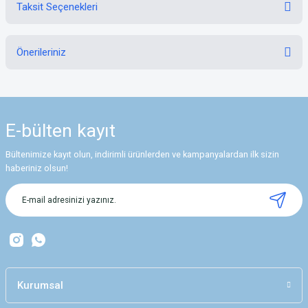
Taksit Seçenekleri
Bu ürüne ilk yorumu siz yapın!
Önerileriniz
Yorum Yaz
Bu ürünün fiyat bilgisi, resim, ürün açıklamalarında ve diğer konularda
yetersiz gördüğünüz noktaları öneri formunu kullanarak tarafımıza
iletebilirsiniz.
E-bülten
kayıt
Görüş ve önerileriniz için teşekkür ederiz.
Bültenimize kayıt olun, indirimli ürünlerden ve kampanyalardan ilk sizin
Ürün resmi kalitesiz, bozuk veya görüntülenemiyor.
haberiniz olsun!
Ürün açıklamasında eksik bilgiler bulunuyor.
Ürün bilgilerinde hatalar bulunuyor.
Ürün fiyatı diğer sitelerden daha pahalı.
Bu ürüne benzer farklı alternatifler olmalı.
Kurumsal