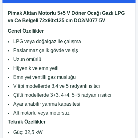
Pimak Alttan Motorlu 5+5 V Döner Ocağı Gazlı LPG
ve Ce Belgeli 72x90x125 cm DO2/M077-5V
Gen
el Özellikler
LPG veya doğalgaz ile çalışma
Paslanmaz çelik gövde ve şiş
Uzun ömürlü
Hijyenik ve emniyetli
Emniyet ventilli gaz musluğu
V tipi modellerde 3,4 ve 5 radyanlı ısıtıcı
Çiftli modellerde 3+3, 4+4, 5+5 radyanlı ısıtıcı
Ayarlanabilir yanma kapasitesi
Alt motorlu veya motorsuz
Teknik Özellikler
Güç: 32,5 kW