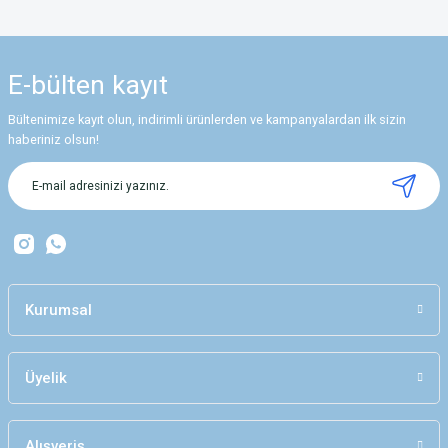
Bu ürünün fiyat bilgisi, resim, ürün açıklamalarında ve diğer konularda
yetersiz gördüğünüz noktaları öneri formunu kullanarak tarafımıza
iletebilirsiniz.
E-bülten
kayıt
Görüş ve önerileriniz için teşekkür ederiz.
Bültenimize kayıt olun, indirimli ürünlerden ve kampanyalardan ilk sizin
Ürün resmi kalitesiz, bozuk veya görüntülenemiyor.
haberiniz olsun!
Ürün açıklamasında eksik bilgiler bulunuyor.
Ürün bilgilerinde hatalar bulunuyor.
Ürün fiyatı diğer sitelerden daha pahalı.
Bu ürüne benzer farklı alternatifler olmalı.
Kurumsal
Üyelik
Gönder
Alışveriş