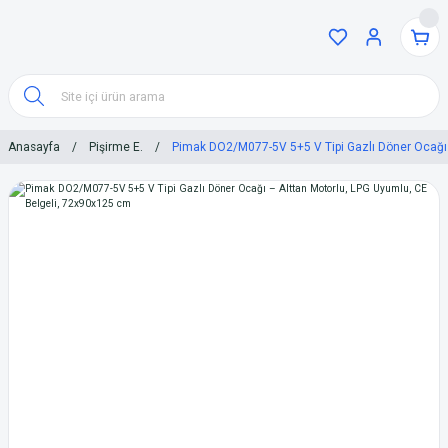
Anasayfa
Pişirme E.
Pimak DO2/M077-5V 5+5 V Tipi Gazlı Döner Ocağı 