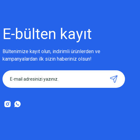
Ürün resmi kalitesiz, bozuk veya görüntülenemiyor.
Ürün açıklamasında eksik bilgiler bulunuyor.
Ürün bilgilerinde hatalar bulunuyor.
Ürün fiyatı diğer sitelerden daha pahalı.
E-bülten
kayıt
Bu ürüne benzer farklı alternatifler olmalı.
Bültenimize kayıt olun, indirimli ürünlerden ve
kampanyalardan ilk sizin haberiniz olsun!