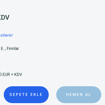
KDV
itlerle!
 E.
,
Fırınlar
4
0 EUR + KDV
SEPETE EKLE
HEMEN AL