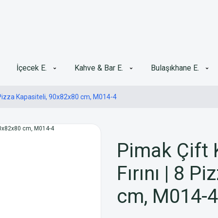
İçecek E.
Kahve & Bar E.
Bulaşıkhane E.
| 8 Pizza Kapasiteli, 90x82x80 cm, M014-4
Pimak Çift K
Fırını | 8 P
cm, M014-4