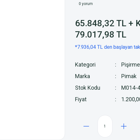
0 yorum
65.848,32 TL + 
79.017,98 TL
*7.936,04 TL den başlayan taks
Kategori
Pişirme
Marka
Pimak
Stok Kodu
M014-
Fiyat
1.200,0