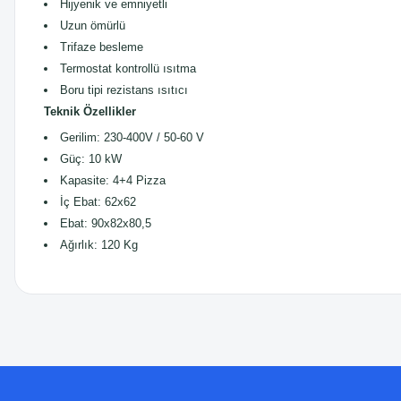
Hijyenik ve emniyetli
Uzun ömürlü
Trifaze besleme
Termostat kontrollü ısıtma
Boru tipi rezistans ısıtıcı
Teknik Özellikler
Gerilim: 230-400V / 50-60 V
Güç: 10 kW
Kapasite: 4+4 Pizza
İç Ebat: 62x62
Ebat: 90x82x80,5
Ağırlık: 120 Kg
Bu ürünün fiyat bilgisi, resim, ürün açıklamalarında ve diğer konularda
Görüş ve önerileriniz için teşekkür ederiz.