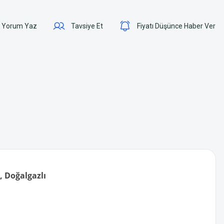
Yorum Yaz
Tavsiye Et
Fiyatı Düşünce Haber Ver
, Doğalgazlı