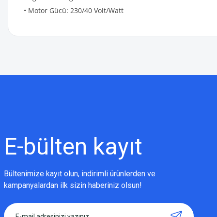
• Motor Gücü: 230/40 Volt/Watt
Bu ürünün fiyat bilgisi, resim, ürün açıklamalarında ve diğer konularda
Görüş ve önerileriniz için teşekkür ederiz.
Ürün resmi kalitesiz, bozuk veya görüntülenemiyor.
Ürün açıklamasında eksik bilgiler bulunuyor.
Ürün bilgilerinde hatalar bulunuyor.
Ürün fiyatı diğer sitelerden daha pahalı.
E-bülten
kayıt
Bu ürüne benzer farklı alternatifler olmalı.
Bültenimize kayıt olun, indirimli ürünlerden ve
kampanyalardan ilk sizin haberiniz olsun!