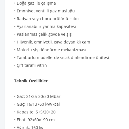
• Doğalgaz ile çalışma
• Emnniyet ventilli gaz musluğu
• Radyan veya boru brülörlü ısıtıcı
• Ayarlanabilir yanma kapasitesi
• Paslanmaz çelik gövde ve şiş
• Hijyenik, emniyetli, ısıya dayanıklı cam
• Motorlu şiş döndürme mekanizması
• Tamburlu modellerde sıcak dinlendirme ünitesi
• Çift taraflı vitrin
Teknik Özellikler
• Gaz: 21/25-30/50 Mbar
• Güç: 16/13760 kW/kcal
• Kapasite: 5+5/20+20
• Ebat: 92x60x190 cm
• Ağırlık: 160 kg