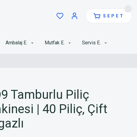
SEPET
Ambalaj E.
Mutfak E.
Servis E.
 Tamburlu Piliç
nesi | 40 Piliç, Çift
gazlı