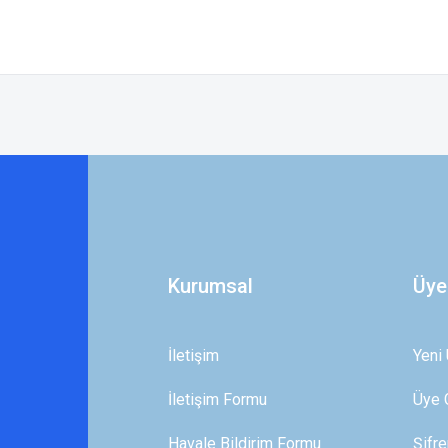
 yetersiz gördüğünüz noktaları öneri formunu kullanarak tarafımıza iletebilirsini
Bu ürüne ilk yorumu siz yapın!
Yorum Yaz
Kurumsal
Üye
İletişim
Yeni 
İletişim Formu
Üye G
Gönder
Havale Bildirim Formu
Şifr