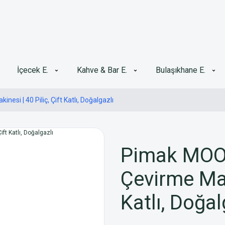
İçecek E.
Kahve & Bar E.
Bulaşıkhane E.
si | 40 Piliç, Çift Katlı, Doğalgazlı
Pimak MOO9
Çevirme Maki
Katlı, Doğal