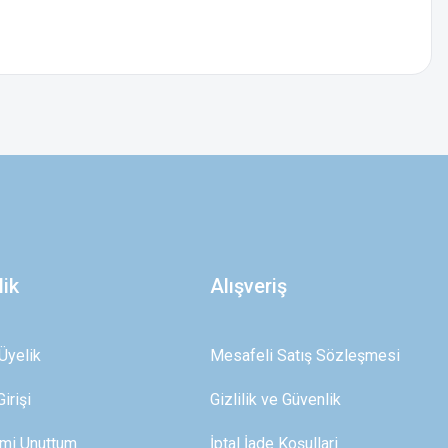
z.
lik
Alışveriş
Üyelik
Mesafeli Satış Sözleşmesi
irişi
Gizlilik ve Güvenlik
emi Unuttum
İptal İade Koşullari