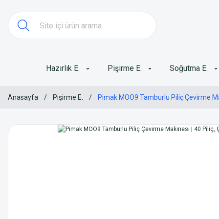
Hazırlık E.
Pişirme E.
Soğutma E.
Anasayfa
Pişirme E.
Pimak MOO9 Tamburlu Piliç Çevirme Makine