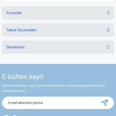
Yorumlar
Taksit Seçenekleri
Bu ürüne ilk yorumu siz yapın!
Önerileriniz
Yorum Yaz
Bu ürünün fiyat bilgisi, resim, ürün açıklamalarında ve diğer konularda
yetersiz gördüğünüz noktaları öneri formunu kullanarak tarafımıza
iletebilirsiniz.
E-bülten
kayıt
Görüş ve önerileriniz için teşekkür ederiz.
Bültenimize kayıt olun, indirimli ürünlerden ve kampanyalardan ilk sizin
Ürün resmi kalitesiz, bozuk veya görüntülenemiyor.
haberiniz olsun!
Ürün açıklamasında eksik bilgiler bulunuyor.
Ürün bilgilerinde hatalar bulunuyor.
Ürün fiyatı diğer sitelerden daha pahalı.