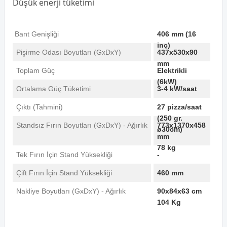
Düşük enerji tüketimi
Bant Genişliği
406 mm (16
inç)
Pişirme Odası Boyutları (GxDxY)
437x530x90
mm
Toplam Güç
Elektrikli
(6kW)
Ortalama Güç Tüketimi
3-4 kW/saat
Çıktı (Tahmini)
27 pizza/saat
(250 gr.
Standsız Fırın Boyutları (GxDxY) - Ağırlık
773x1370x458
ø30cm)
mm
78 kg
Tek Fırın İçin Stand Yüksekliği
-
Çift Fırın İçin Stand Yüksekliği
460 mm
Nakliye Boyutları (GxDxY) - Ağırlık
90x84x63 cm
104 Kg