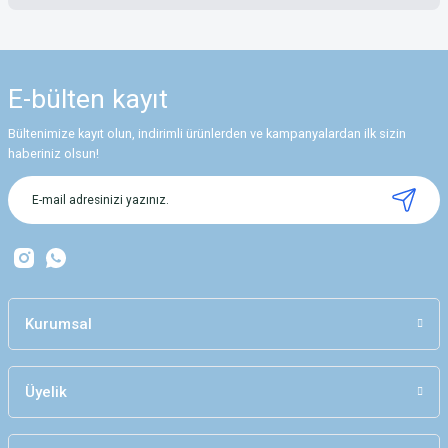
Yorum Yaz
Bu ürünün fiyat bilgisi, resim, ürün açıklamalarında ve diğer konularda
yetersiz gördüğünüz noktaları öneri formunu kullanarak tarafımıza
iletebilirsiniz.
E-bülten
kayıt
Görüş ve önerileriniz için teşekkür ederiz.
Bültenimize kayıt olun, indirimli ürünlerden ve kampanyalardan ilk sizin
Ürün resmi kalitesiz, bozuk veya görüntülenemiyor.
haberiniz olsun!
Ürün açıklamasında eksik bilgiler bulunuyor.
Ürün bilgilerinde hatalar bulunuyor.
Ürün fiyatı diğer sitelerden daha pahalı.
Bu ürüne benzer farklı alternatifler olmalı.
Kurumsal
Üyelik
Gönder