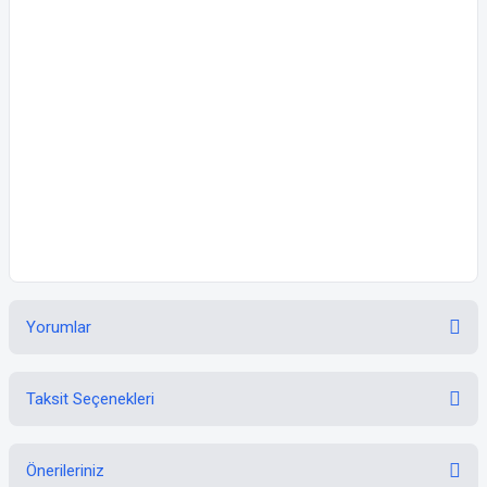
Asma delikli
Pratik kullanım
Toplam Uzunluk : 41 cm
Paket/Koli : 12/72
Koli Ebatı : 34x44x30 cm
Yorumlar
Taksit Seçenekleri
Bu ürüne ilk yorumu siz yapın!
Önerileriniz