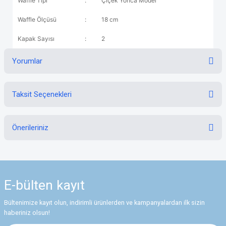
Waffle Tipi
:
Çiçek Yonca Model
Waffle Ölçüsü
:
18 cm
Kapak Sayısı
:
2
Yorumlar
Taksit Seçenekleri
Bu ürüne ilk yorumu siz yapın!
Önerileriniz
Yorum Yaz
Bu ürünün fiyat bilgisi, resim, ürün açıklamalarında ve diğer konularda
yetersiz gördüğünüz noktaları öneri formunu kullanarak tarafımıza
iletebilirsiniz.
E-bülten
kayıt
Görüş ve önerileriniz için teşekkür ederiz.
Bültenimize kayıt olun, indirimli ürünlerden ve kampanyalardan ilk sizin
Ürün resmi kalitesiz, bozuk veya görüntülenemiyor.
haberiniz olsun!
Ürün açıklamasında eksik bilgiler bulunuyor.