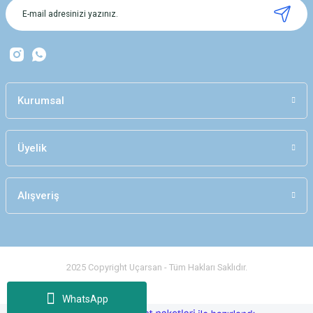
Ürün bilgilerinde hatalar bulunuyor.
Ürün fiyatı diğer sitelerden daha pahalı.
Bu ürüne benzer farklı alternatifler olmalı.
Kurumsal
Üyelik
Gönder
Alışveriş
2025 Copyright Uçarsan - Tüm Hakları Saklıdır.
WhatsApp
ideasoft
ile