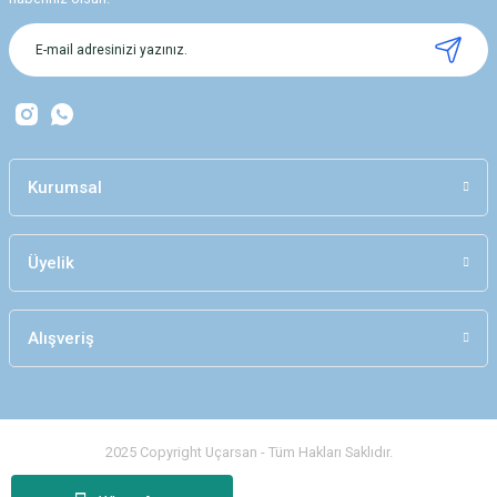
Ürün açıklamasında eksik bilgiler bulunuyor.
Ürün bilgilerinde hatalar bulunuyor.
Ürün fiyatı diğer sitelerden daha pahalı.
Bu ürüne benzer farklı alternatifler olmalı.
Kurumsal
Üyelik
Gönder
Alışveriş
2025 Copyright Uçarsan - Tüm Hakları Saklıdır.