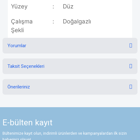
Yüzey
:
Düz
Çalışma
:
Doğalgazlı
Şekli
Yorumlar
Taksit Seçenekleri
Bu ürüne ilk yorumu siz yapın!
Önerileriniz
Yorum Yaz
Bu ürünün fiyat bilgisi, resim, ürün açıklamalarında ve diğer konularda
yetersiz gördüğünüz noktaları öneri formunu kullanarak tarafımıza
iletebilirsiniz.
E-bülten
kayıt
Görüş ve önerileriniz için teşekkür ederiz.
Bültenimize kayıt olun, indirimli ürünlerden ve kampanyalardan ilk sizin
Ürün resmi kalitesiz, bozuk veya görüntülenemiyor.
haberiniz olsun!