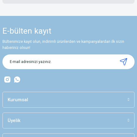
Yorum Yaz
Bu ürünün fiyat bilgisi, resim, ürün açıklamalarında ve diğer konularda
yetersiz gördüğünüz noktaları öneri formunu kullanarak tarafımıza
iletebilirsiniz.
E-bülten
kayıt
Görüş ve önerileriniz için teşekkür ederiz.
Bültenimize kayıt olun, indirimli ürünlerden ve kampanyalardan ilk sizin
Ürün resmi kalitesiz, bozuk veya görüntülenemiyor.
haberiniz olsun!
Ürün açıklamasında eksik bilgiler bulunuyor.
Ürün bilgilerinde hatalar bulunuyor.
Ürün fiyatı diğer sitelerden daha pahalı.
Bu ürüne benzer farklı alternatifler olmalı.
Kurumsal
Üyelik
Gönder