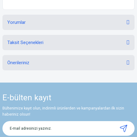
Yorumlar
Taksit Seçenekleri
Bu ürüne ilk yorumu siz yapın!
Önerileriniz
Yorum Yaz
Bu ürünün fiyat bilgisi, resim, ürün açıklamalarında ve diğer konularda
yetersiz gördüğünüz noktaları öneri formunu kullanarak tarafımıza
iletebilirsiniz.
E-bülten
kayıt
Görüş ve önerileriniz için teşekkür ederiz.
Bültenimize kayıt olun, indirimli ürünlerden ve kampanyalardan ilk sizin
Ürün resmi kalitesiz, bozuk veya görüntülenemiyor.
haberiniz olsun!
Ürün açıklamasında eksik bilgiler bulunuyor.
Ürün bilgilerinde hatalar bulunuyor.