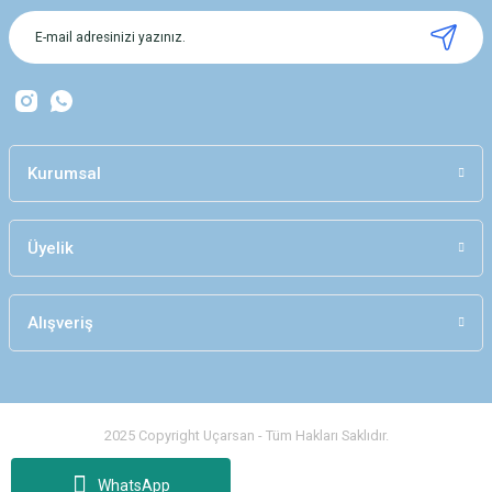
Ürün açıklamasında eksik bilgiler bulunuyor.
Ürün bilgilerinde hatalar bulunuyor.
Ürün fiyatı diğer sitelerden daha pahalı.
Bu ürüne benzer farklı alternatifler olmalı.
Kurumsal
Üyelik
Gönder
Alışveriş
2025 Copyright Uçarsan - Tüm Hakları Saklıdır.
WhatsApp