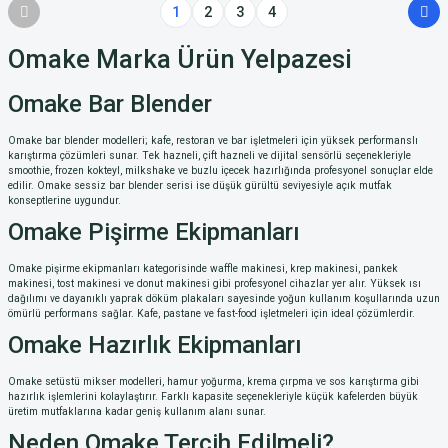
1
2
3
4
Omake Marka Ürün Yelpazesi
Omake Bar Blender
Omake bar blender modelleri; kafe, restoran ve bar işletmeleri için yüksek performanslı
karıştırma çözümleri sunar. Tek hazneli, çift hazneli ve dijital sensörlü seçenekleriyle
smoothie, frozen kokteyl, milkshake ve buzlu içecek hazırlığında profesyonel sonuçlar elde
edilir. Omake sessiz bar blender serisi ise düşük gürültü seviyesiyle açık mutfak
konseptlerine uygundur.
Omake Pişirme Ekipmanları
Omake pişirme ekipmanları kategorisinde waffle makinesi, krep makinesi, pankek
makinesi, tost makinesi ve donut makinesi gibi profesyonel cihazlar yer alır. Yüksek ısı
dağılımı ve dayanıklı yaprak döküm plakaları sayesinde yoğun kullanım koşullarında uzun
ömürlü performans sağlar. Kafe, pastane ve fast-food işletmeleri için ideal çözümlerdir.
Omake Hazırlık Ekipmanları
Omake setüstü mikser modelleri, hamur yoğurma, krema çırpma ve sos karıştırma gibi
hazırlık işlemlerini kolaylaştırır. Farklı kapasite seçenekleriyle küçük kafelerden büyük
üretim mutfaklarına kadar geniş kullanım alanı sunar.
Neden Omake Tercih Edilmeli?