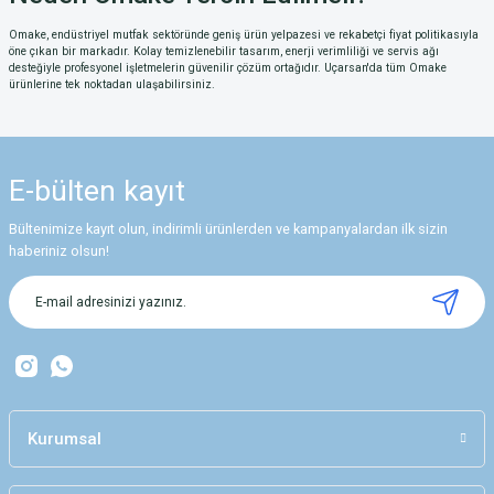
Omake, endüstriyel mutfak sektöründe geniş ürün yelpazesi ve rekabetçi fiyat politikasıyla
öne çıkan bir markadır. Kolay temizlenebilir tasarım, enerji verimliliği ve servis ağı
desteğiyle profesyonel işletmelerin güvenilir çözüm ortağıdır. Uçarsan'da tüm Omake
ürünlerine tek noktadan ulaşabilirsiniz.
E-bülten
kayıt
Bültenimize kayıt olun, indirimli ürünlerden ve kampanyalardan ilk sizin
haberiniz olsun!
Kurumsal