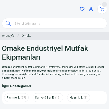
Anasayfa
Omake
Omake Endüstriyel Mutfak
Ekipmanları
Omake
endüstriyel mutfak ekipmanları, profesyonel mutfaklar ve kafeler için
bar blender
,
donut makinesi
,
waffle makinesi
,
tost makinesi
ve
mikser
çeşitlerini bir arada sunar.
Uçarsan güvencesiyle orijinal Omake ürünlerini uygun fiyat ve hızlı kargo avantajıyla
sipariş edebilirsiniz.
İlgili Alt Kategoriler
Pişirme E.
(67)
Kahve & Bar E.
(15)
Hazırlık E.
(1)