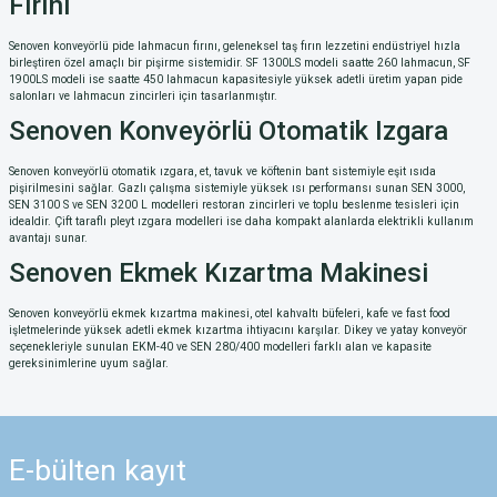
Fırını
Senoven konveyörlü pide lahmacun fırını, geleneksel taş fırın lezzetini endüstriyel hızla
birleştiren özel amaçlı bir pişirme sistemidir. SF 1300LS modeli saatte 260 lahmacun, SF
1900LS modeli ise saatte 450 lahmacun kapasitesiyle yüksek adetli üretim yapan pide
salonları ve lahmacun zincirleri için tasarlanmıştır.
Senoven Konveyörlü Otomatik Izgara
Senoven konveyörlü otomatik ızgara, et, tavuk ve köftenin bant sistemiyle eşit ısıda
pişirilmesini sağlar. Gazlı çalışma sistemiyle yüksek ısı performansı sunan SEN 3000,
SEN 3100 S ve SEN 3200 L modelleri restoran zincirleri ve toplu beslenme tesisleri için
idealdir. Çift taraflı pleyt ızgara modelleri ise daha kompakt alanlarda elektrikli kullanım
avantajı sunar.
Senoven Ekmek Kızartma Makinesi
Senoven konveyörlü ekmek kızartma makinesi, otel kahvaltı büfeleri, kafe ve fast food
işletmelerinde yüksek adetli ekmek kızartma ihtiyacını karşılar. Dikey ve yatay konveyör
seçenekleriyle sunulan EKM-40 ve SEN 280/400 modelleri farklı alan ve kapasite
gereksinimlerine uyum sağlar.
E-bülten
kayıt