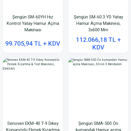
Şengün SM-60YH Hız
Şengün SM-60.3 YD Yatay
Kontrol Yatay Hamur Açma
Hamur Açma Makinesi,
Makinası
3x600 Mm
112.066,18 TL +
99.705,94 TL + KDV
KDV
Senoven EKM-40 T-9 Dikey
Şengün SMA-500 Ön
Konveyörlü Ekmek Kızartma
kumandalı Hamur açma