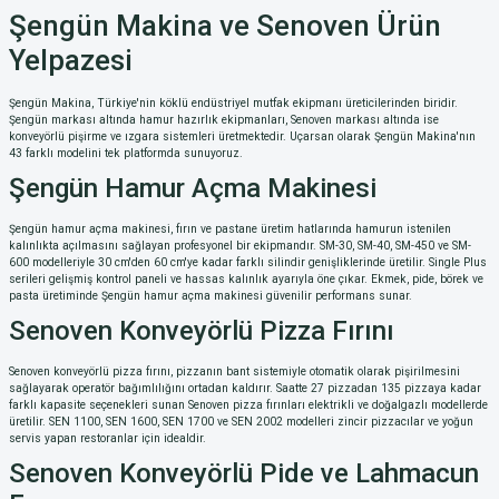
Şengün Makina ve Senoven Ürün
Yelpazesi
Şengün Makina, Türkiye'nin köklü endüstriyel mutfak ekipmanı üreticilerinden biridir.
Şengün markası altında hamur hazırlık ekipmanları, Senoven markası altında ise
konveyörlü pişirme ve ızgara sistemleri üretmektedir. Uçarsan olarak Şengün Makina'nın
43 farklı modelini tek platformda sunuyoruz.
Şengün Hamur Açma Makinesi
Şengün hamur açma makinesi, fırın ve pastane üretim hatlarında hamurun istenilen
kalınlıkta açılmasını sağlayan profesyonel bir ekipmandır. SM-30, SM-40, SM-450 ve SM-
600 modelleriyle 30 cm'den 60 cm'ye kadar farklı silindir genişliklerinde üretilir. Single Plus
serileri gelişmiş kontrol paneli ve hassas kalınlık ayarıyla öne çıkar. Ekmek, pide, börek ve
pasta üretiminde Şengün hamur açma makinesi güvenilir performans sunar.
Senoven Konveyörlü Pizza Fırını
Senoven konveyörlü pizza fırını, pizzanın bant sistemiyle otomatik olarak pişirilmesini
sağlayarak operatör bağımlılığını ortadan kaldırır. Saatte 27 pizzadan 135 pizzaya kadar
farklı kapasite seçenekleri sunan Senoven pizza fırınları elektrikli ve doğalgazlı modellerde
üretilir. SEN 1100, SEN 1600, SEN 1700 ve SEN 2002 modelleri zincir pizzacılar ve yoğun
servis yapan restoranlar için idealdir.
Senoven Konveyörlü Pide ve Lahmacun