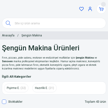
Anasayfa
Şengün Makina
Şengün Makina Ürünleri
Fırın, pizzacı, pide salonu, restoran ve endüstriyel mutfaklar için
Şengün Makina
ve
Senoven
marka profesyonel ekipmanları keşfedin. Hamur açma makinesi, konveyörlü
pizza fırını, pide lahmacun fırını, otomatik konveyörlü ızgara, pleyt ızgara ve ekmek
kızartma makinesi modellerini uygun fiyatlarla sipariş edebilirsiniz.
İlgili Alt Kategoriler
Pişirme E.
(22)
Hazırlık E.
(21)
Stoktakiler
Toplam 43 ürün