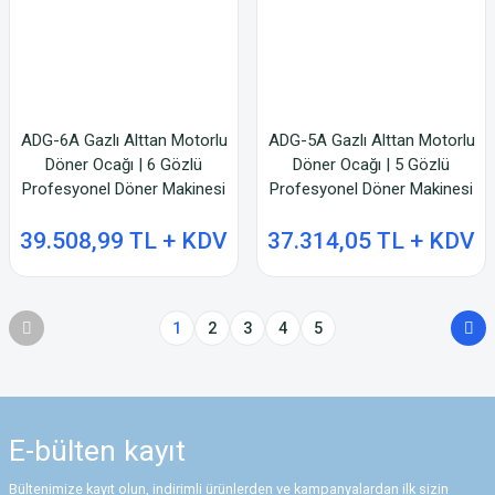
ADG-6A Gazlı Alttan Motorlu
ADG-5A Gazlı Alttan Motorlu
Döner Ocağı | 6 Gözlü
Döner Ocağı | 5 Gözlü
Profesyonel Döner Makinesi
Profesyonel Döner Makinesi
39.508,99 TL + KDV
37.314,05 TL + KDV
1
2
3
4
5
E-bülten
kayıt
Bültenimize kayıt olun, indirimli ürünlerden ve kampanyalardan ilk sizin