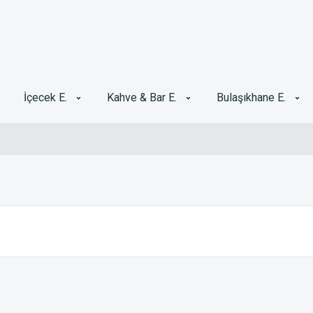
İçecek E.
Kahve & Bar E.
Bulaşıkhane E.