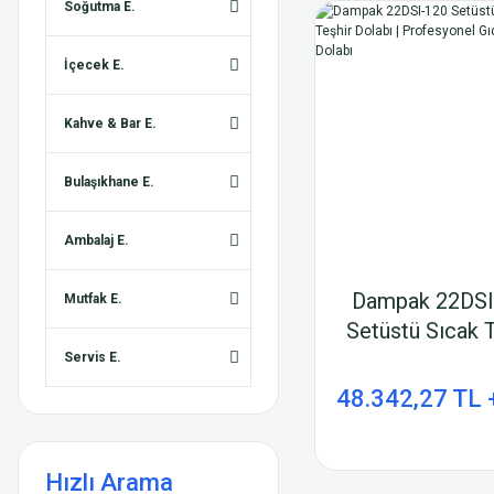
Soğutma E.
İçecek E.
Kahve & Bar E.
Bulaşıkhane E.
Ambalaj E.
Dampak 22DSI
Mutfak E.
Setüstü Sıcak T
Dolabı | Profes
Servis E.
Gıda Sunum Do
48.342,27 TL 
Hızlı Arama