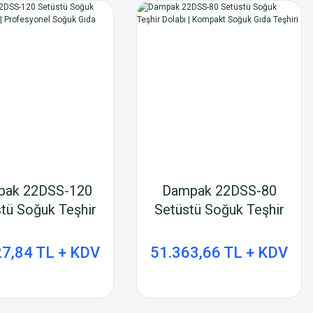
pak 22DSS-120
Dampak 22DSS-80
tü Soğuk Teşhir
Setüstü Soğuk Teşhir
bı | Profesyonel
Dolabı | Kompakt
k Gıda Teşhiri
Soğuk Gıda Teşhiri
27,84 TL + KDV
51.363,66 TL + KDV