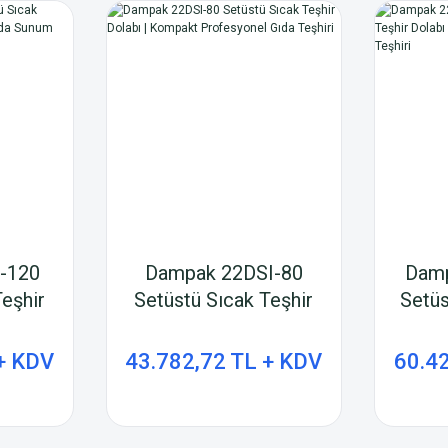
-120
Dampak 22DSI-80
Dam
eşhir
Setüstü Sıcak Teşhir
Setüs
yonel
Dolabı | Kompakt
Dola
labı
Profesyonel Gıda
Soğu
+ KDV
43.782,72 TL + KDV
60.4
Teşhiri