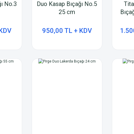
ı No.3
Duo Kasap Bıçağı No.5
Tit
25 cm
Bıçağ
 KDV
950,00 TL + KDV
1.50