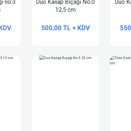
ı no:3
Duo Kasap Bıçağı No.0
Duo K
m
12,5 cm
 KDV
500,00 TL + KDV
550