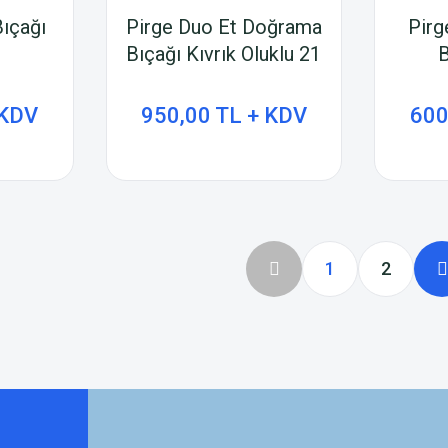
Bıçağı
Pirge Duo Et Doğrama
Pirg
Bıçağı Kıvrık Oluklu 21
B
cm
 KDV
950,00 TL + KDV
600
1
2