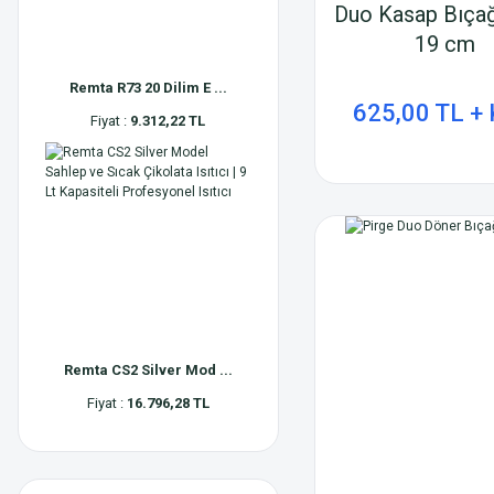
Duo Kasap Bıçağ
19 cm
Remta R73 20 Dilim E ...
625,00 TL +
Fiyat :
9.312,22 TL
Remta CS2 Silver Mod ...
Fiyat :
16.796,28 TL