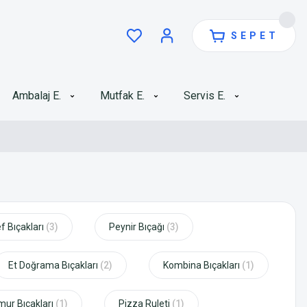
SEPET
Ambalaj E.
Mutfak E.
Servis E.
f Bıçakları
(3)
Peynir Bıçağı
(3)
Et Doğrama Bıçakları
(2)
Kombina Bıçakları
(1)
ur Bıçakları
(1)
Pizza Ruleti
(1)