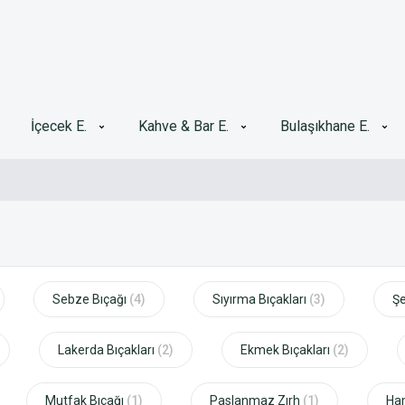
İçecek E.
Kahve & Bar E.
Bulaşıkhane E.
Sebze Bıçağı
(4)
Sıyırma Bıçakları
(3)
Şe
Lakerda Bıçakları
(2)
Ekmek Bıçakları
(2)
Mutfak Bıçağı
(1)
Paslanmaz Zırh
(1)
Ham