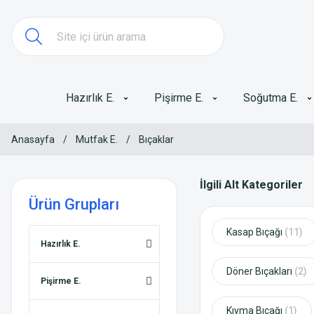
Hazırlık E.
Pişirme E.
Soğutma E.
Anasayfa
Mutfak E.
Bıçaklar
İlgili Alt Kategoriler
Ürün Grupları
Kasap Bıçağı
(11)
Hazırlık E.
Döner Bıçakları
(2)
Pişirme E.
Kıyma Bıçağı
(1)