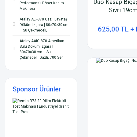
Duo Kasap Bıçağ
Performanslı Döner Kesim
Makinesi
Sivri 19c
Atalay ALI‑870 Gazlı Lavataşlı
Döküm Izgara | 80×70×30 cm
625,00 TL +
– Su Çekmeceli,
Atalay AAIG‑870 Amerikan
Sulu Dö küm Izgara |
80×70×30 cm – Su
Çekmeceli, Gazlı, 700 Seri
Sponsor Ürünler