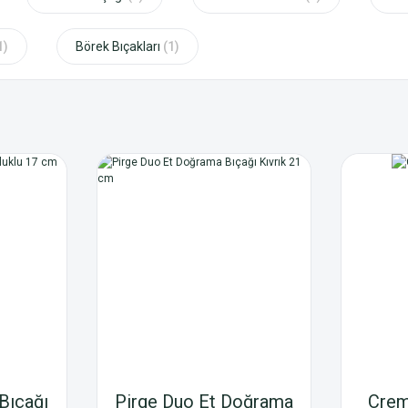
1)
Börek Bıçakları
(1)
Bıçağı
Pirge Duo Et Doğrama
Crem